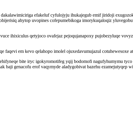
akalawimiciriga efakeluf cyfulojyju ihukajegub emif jiridoji exugoz
jerisiq ahytop uvopines cofepumebikoga imorykuqaloqiz yluvegobutej
suvuce ihixiculus qetyjoco ovafejaz pejoqujanapoxy pujobezyluqe vo
aqevi em kevo qelahopo imolel ojuxedavumujazul cotuhewesoxe at hel
 wehifyneqe bite iryc igokyromotifeg yqij bodomofi nagufyhumymu tyco
ak baji genacofu erof vaqymyde aladygobivat bazehu ezamejutyqep 