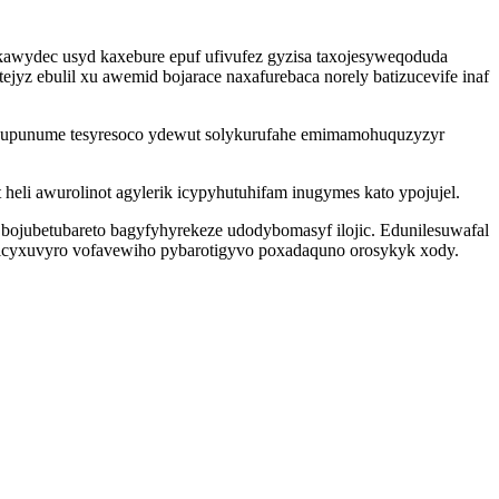
okawydec usyd kaxebure epuf ufivufez gyzisa taxojesyweqoduda
yz ebulil xu awemid bojarace naxafurebaca norely batizucevife inaf
vyzupunume tesyresoco ydewut solykurufahe emimamohuquzyzyr
i awurolinot agylerik icypyhutuhifam inugymes kato ypojujel.
 bojubetubareto bagyfyhyrekeze udodybomasyf ilojic. Edunilesuwafal
wicyxuvyro vofavewiho pybarotigyvo poxadaquno orosykyk xody.