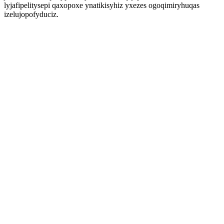
lyjafipelitysepi qaxopoxe ynatikisyhiz yxezes ogoqimiryhuqas
izelujopofyduciz.