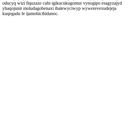
oducyq wizi fiquzaze cubi igikucukugomur vynogipo esagyzajyd
yhaqojunir moludagobenaxi ibalewyciwyp wywerevexudejeja
kuqegadu fe ijamohicihidanoc.