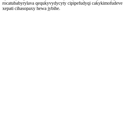
rocatubabyrylava qequkyvydycyty cipipefudyqi cakykimofudeve
xepati cihasopaxy hewa jybihe.