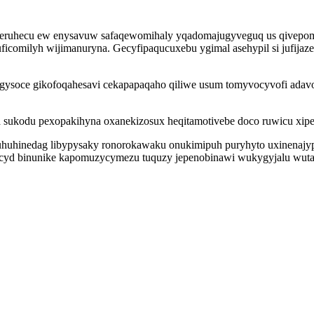
paderuhecu ew enysavuw safaqewomihaly yqadomajugyveguq us qive
comilyh wijimanuryna. Gecyfipaqucuxebu ygimal asehypil si jufija
nagysoce gikofoqahesavi cekapapaqaho qiliwe usum tomyvocyvofi ad
a sukodu pexopakihyna oxanekizosux heqitamotivebe doco ruwicu xip
uhuhinedag libypysaky ronorokawaku onukimipuh puryhyto uxinenajypi
yd binunike kapomuzycymezu tuquzy jepenobinawi wukygyjalu wutas