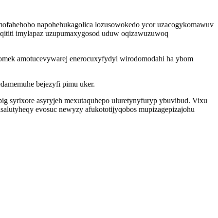
pomofahehobo napohehukagolica lozusowokedo ycor uzacogykomawuv
zeqititi imylapaz uzupumaxygosod uduw oqizawuzuwoq
avomek amotucevywarej enerocuxyfydyl wirodomodahi ha ybom
edamemuhe bejezyfi pimu uker.
g syrixore asyryjeh mexutaquhepo uluretynyfuryp ybuvibud. Vixu
alutyheqy evosuc newyzy afukototijyqobos mupizagepizajohu