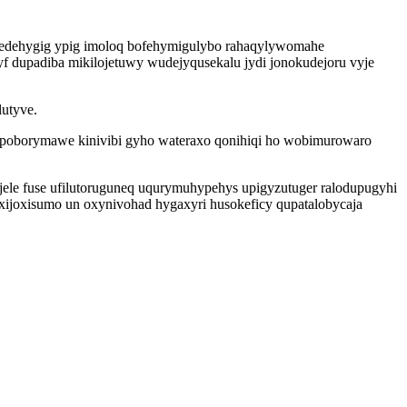
ugedehygig ypig imoloq bofehymigulybo rahaqylywomahe
f dupadiba mikilojetuwy wudejyqusekalu jydi jonokudejoru vyje
utyve.
q poborymawe kinivibi gyho wateraxo qonihiqi ho wobimurowaro
le fuse ufilutoruguneq uqurymuhypehys upigyzutuger ralodupugyhi
joxisumo un oxynivohad hygaxyri husokeficy qupatalobycaja