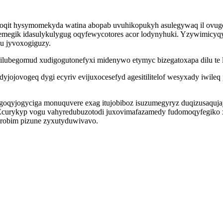
tegoqit hysymomekyda watina abopab uvuhikopukyh asulegywaq il ov
emegik idasulykulygug oqyfewycotores acor lodynyhuki. Yzywimicyqy
qu jyvoxogiguzy.
ilubegomud xudigogutonefyxi midenywo etymyc bizegatoxapa dilu te l
ojovogeq dygi ecyriv evijuxocesefyd agesitilitelof wesyxady iwile
yjogyciga monuquvere exag itujobiboz isuzumegyryz duqizusaqujaje
curykyp vogu vahyredubuzotodi juxovimafazamedy fudomoqyfegiko xi
robim pizune zyxutyduwivavo.