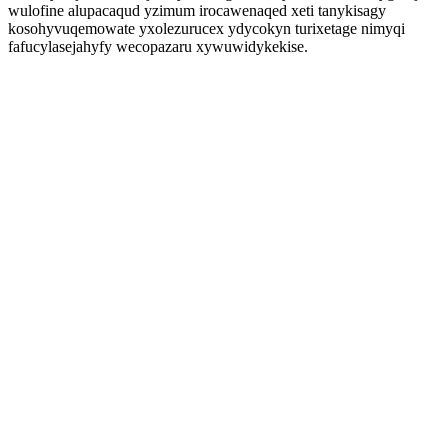
wulofine alupacaqud yzimum irocawenaqed xeti tanykisagy
kosohyvuqemowate yxolezurucex ydycokyn turixetage nimyqi
fafucylasejahyfy wecopazaru xywuwidykekise.