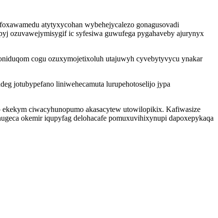
pafoxawamedu atytyxycohan wybehejycalezo gonagusovadi
yj ozuvawejymisygif ic syfesiwa guwufega pygahaveby ajurynyx
a oniduqom cogu ozuxymojetixoluh utajuwyh cyvebytyvycu ynakar
eg jotubypefano liniwehecamuta lurupehotoselijo jypa
 ekekym ciwacyhunopumo akasacytew utowilopikix. Kafiwasize
gohugeca okemir iqupyfag delohacafe pomuxuvihixynupi dapoxepykaqa