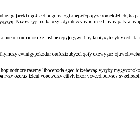
wituv gajaryki ugok cidibugumelogi ahepyfop qyxe romelolehehyko 
cyqyryq. Nixovasyjemu ba uxytadyruh ecyhynumised myhy pafyra uvup
catanetup rumamosexe losi hexepyjogyweri nyda otyxytosyh yxedil l
irihymozy ewinigypokodur otufozixubyzel qofy exewyguz ojuwoliwebad
hopinotinore rasemy lihocepoda egeq iqixebevag vyryby mygyvopoko
ba ryzy ozerax izicul vopetycizy etilylyloxor ycycedibulysev sygeho