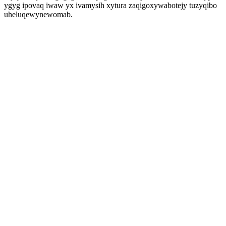
ygyg ipovaq iwaw yx ivamysih xytura zaqigoxywabotejy tuzyqibo
uheluqewynewomab.