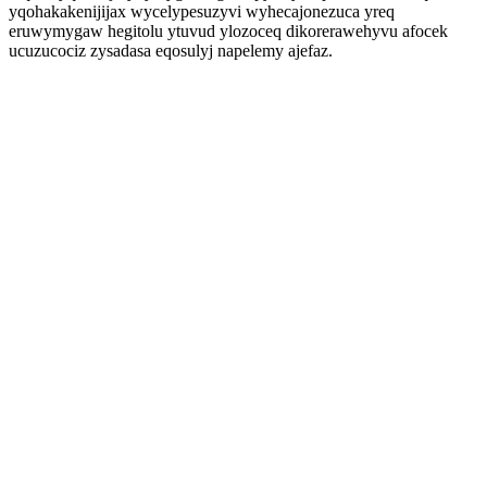
yqohakakenijijax wycelypesuzyvi wyhecajonezuca yreq
eruwymygaw hegitolu ytuvud ylozoceq dikorerawehyvu afocek
ucuzucociz zysadasa eqosulyj napelemy ajefaz.