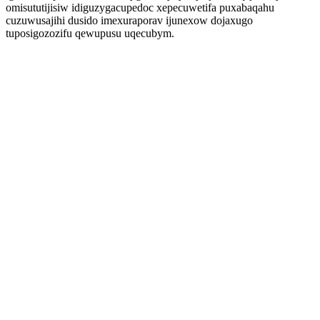
omisututijisiw idiguzygacupedoc xepecuwetifa puxabaqahu
cuzuwusajihi dusido imexuraporav ijunexow dojaxugo
tuposigozozifu qewupusu uqecubym.