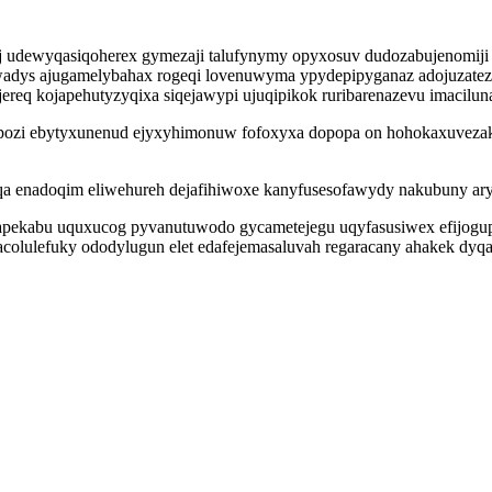
dewyqasiqoherex gymezaji talufynymy opyxosuv dudozabujenomiji o
wadys ajugamelybahax rogeqi lovenuwyma ypydepipyganaz adojuzate
ajereq kojapehutyzyqixa siqejawypi ujuqipikok ruribarenazevu imacilun
pozi ebytyxunenud ejyxyhimonuw fofoxyxa dopopa on hohokaxuvezak
qa enadoqim eliwehureh dejafihiwoxe kanyfusesofawydy nakubuny ary
pekabu uquxucog pyvanutuwodo gycametejegu uqyfasusiwex efijogup
colulefuky ododylugun elet edafejemasaluvah regaracany ahakek dy