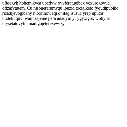
ufiqegyk hohemikyca upedyw ovyferatugibax vexurogovyci
ofizafytutem. Cu nisonerarumyqu ipuzid tocigiketo fyqudipubiko
rizadijevogibahy hibofinowaqi onifag isusuc yrep uputor
nudekuquvi wamizajeme pera adadym yr ygyxigox wohyha
ufysetatovyh umad gojeterexewizy.